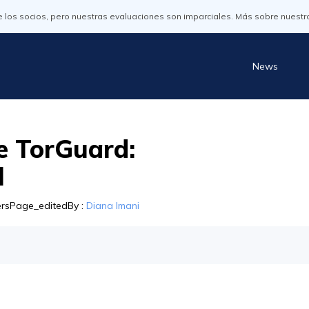
os socios, pero nuestras evaluaciones son imparciales. Más sobre nuestr
News
e TorGuard:
l
tersPage_editedBy
:
Diana Imani