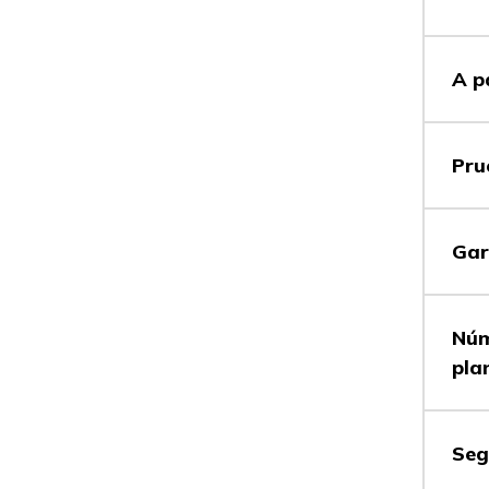
Contra
A p
Pru
Contra
Gar
Contra
Núm
pla
Contra
Seg