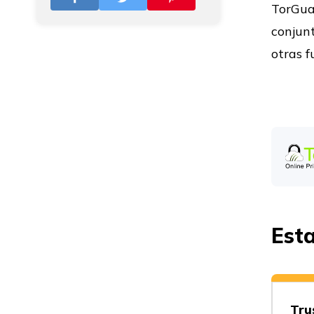
TorGuar
conjunt
otras 
Contra
Contra
Contra
Esta
Contra
Tru