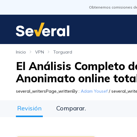
Obtenemos comisiones de l
Inicio
VPN
Torguard
El Análisis Completo d
Anonimato online tota
several_writersPage_writtenBy
:
Adam Yousef
/
several_wri
Revisión
Comparar.