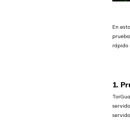
Contra
En est
pruebas
Contra
rápido 
Contra
1. P
TorGua
Contra
servido
servido