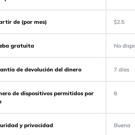
artir de (por mes)
$2.5
eba gratuita
No disp
antía de devolución del dinero
7 días
ero de dispositivos permitidos por
8
n
uridad y privacidad
Buena