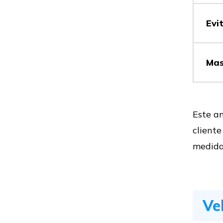
Contra
Evi
Contra
Mas
Contra
Este an
cliente
medidas
Contra
Ve
Contra