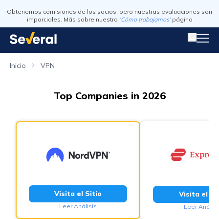
Obtenemos comisiones de los socios, pero nuestras evaluaciones son
imparciales. Más sobre nuestro
'Cómo trabajamos'
página
Inicio
VPN
Top Companies in 2026
Visita el Sitio
Visita el Si
Leer Análisis
Leer Análisi