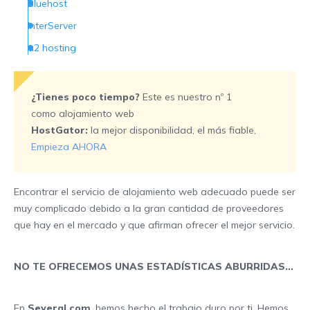
Bluehost
InterServer
a2 hosting
siteground
cloudways
¿Tienes poco tiempo?
Este es nuestro nº 1
como alojamiento web
Namecheap
HostGator:
la mejor disponibilidad, el más fiable,
fastcomet
Empieza AHORA
hostinger
GreenGeeks
Encontrar el servicio de alojamiento web adecuado puede ser
HostGator
muy complicado debido a la gran cantidad de proveedores
que hay en el mercado y que afirman ofrecer el mejor servicio.
NO TE OFRECEMOS UNAS ESTADÍSTICAS ABURRIDAS...
En
Several.com
, hemos hecho el trabajo duro por ti. Hemos